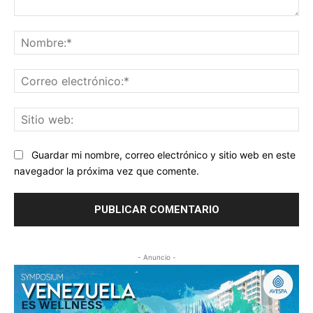
Comentario:
No
Co
ele
Sit
we
Guardar mi nombre, correo electrónico y sitio web en este
navegador la próxima vez que comente.
- Anuncio -