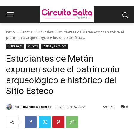
Inicio
Eventos
Culturales
Estudiantes de Metán exponen sobre el
patrimonio arqueológico e histórico del Sitio...
Culturales
Museos
Rutas y Caminos
Estudiantes de Metán
exponen sobre el patrimonio
arqueológico e histórico del
Sitio Esteco
Por
Rolando Sanchez
noviembre 8, 2022
454
0