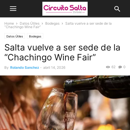
Home
Datos Útiles
Bodegas
Salta vuelve a ser sede de la
“Chachingo Wine Fair”
Datos Útiles
Bodegas
Salta vuelve a ser sede de la
“Chachingo Wine Fair”
62
0
By
Rolando Sanchez
-
abril 14, 2026