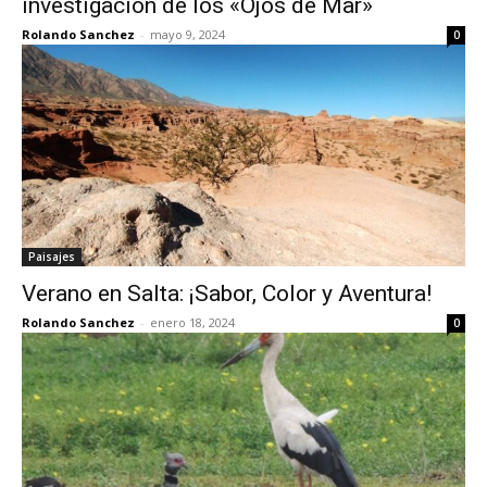
investigación de los «Ojos de Mar»
Rolando Sanchez
-
mayo 9, 2024
0
Paisajes
Verano en Salta: ¡Sabor, Color y Aventura!
Rolando Sanchez
-
enero 18, 2024
0