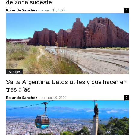
de zona sudeste
Rolando Sanchez
-
enero 11, 2025
0
Paisajes
Salta Argentina: Datos útiles y qué hacer en
tres días
Rolando Sanchez
-
octubre 9, 2024
0