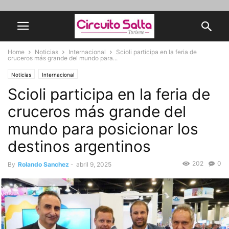
Home
Noticias
Internacional
Scioli participa en la feria de
cruceros más grande del mundo para...
Noticias
Internacional
Scioli participa en la feria de
cruceros más grande del
mundo para posicionar los
destinos argentinos
202
0
By
Rolando Sanchez
-
abril 9, 2025