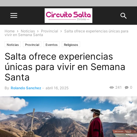
Home
Noticias
Provincial
Salta ofrece experiencias únicas para
vivir en Semana Santa
Noticias
Provincial
Eventos
Religiosos
Salta ofrece experiencias
únicas para vivir en Semana
Santa
241
0
By
Rolando Sanchez
-
abril 16, 2025