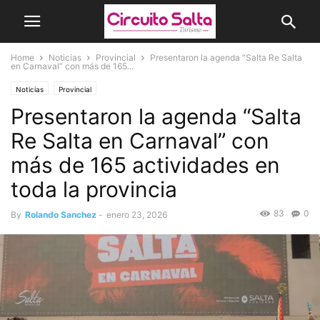
Home
Noticias
Provincial
Presentaron la agenda “Salta Re Salta
en Carnaval” con más de 165...
Noticias
Provincial
Presentaron la agenda “Salta
Re Salta en Carnaval” con
más de 165 actividades en
toda la provincia
83
0
By
Rolando Sanchez
-
enero 23, 2026